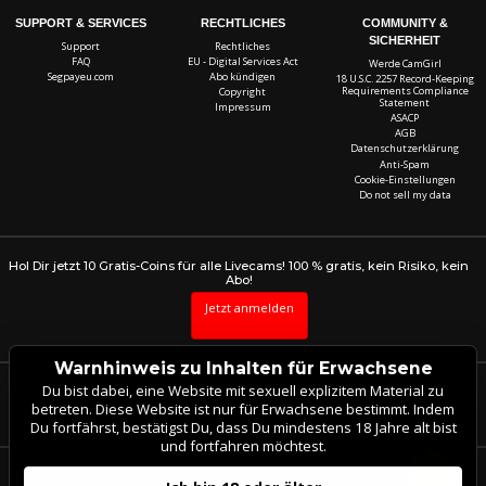
SUPPORT & SERVICES
RECHTLICHES
COMMUNITY &
SICHERHEIT
Support
Rechtliches
FAQ
EU - Digital Services Act
Werde CamGirl
Segpayeu.com
Abo kündigen
18 U.S.C. 2257 Record-Keeping
Requirements Compliance
Copyright
Statement
Impressum
ASACP
AGB
Datenschutzerklärung
Anti-Spam
Cookie-Einstellungen
Do not sell my data
Hol Dir jetzt 10 Gratis-Coins für alle Livecams! 100 % gratis, kein Risiko, kein
Abo!
Jetzt anmelden
Warnhinweis zu Inhalten für Erwachsene
Du bist dabei, eine Website mit sexuell explizitem Material zu
Beschwerden und Entfernung von Inhalten
betreten. Diese Website ist nur für Erwachsene bestimmt. Indem
Du fortfährst, bestätigst Du, dass Du mindestens 18 Jahre alt bist
und fortfahren möchtest.